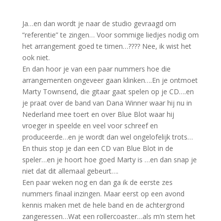
Ja…en dan wordt je naar de studio gevraagd om
“referentie” te zingen… Voor sommige liedjes nodig om
het arrangement goed te timen…???? Nee, ik wist het
ook niet.
En dan hoor je van een paar nummers hoe die
arrangementen ongeveer gaan klinken….En je ontmoet
Marty Townsend, die gitaar gaat spelen op je CD….en
je praat over de band van Dana Winner waar hij nu in
Nederland mee toert en over Blue Blot waar hij
vroeger in speelde en veel voor schreef en
produceerde…en je wordt dan wel ongelofelijk trots…
En thuis stop je dan een CD van Blue Blot in de
speler…en je hoort hoe goed Marty is …en dan snap je
niet dat dit allemaal gebeurt….
Een paar weken nog en dan ga ik de eerste zes
nummers finaal inzingen. Maar eerst op een avond
kennis maken met de hele band en de achtergrond
zangeressen…Wat een rollercoaster…als m’n stem het