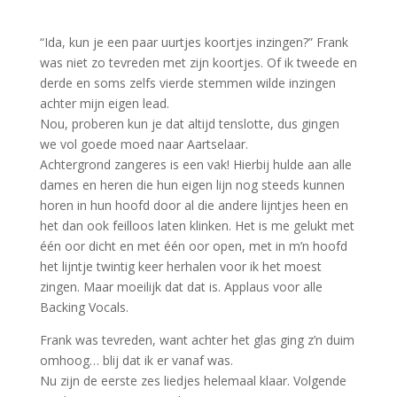
“Ida, kun je een paar uurtjes koortjes inzingen?” Frank
was niet zo tevreden met zijn koortjes. Of ik tweede en
derde en soms zelfs vierde stemmen wilde inzingen
achter mijn eigen lead.
Nou, proberen kun je dat altijd tenslotte, dus gingen
we vol goede moed naar Aartselaar.
Achtergrond zangeres is een vak! Hierbij hulde aan alle
dames en heren die hun eigen lijn nog steeds kunnen
horen in hun hoofd door al die andere lijntjes heen en
het dan ook feilloos laten klinken. Het is me gelukt met
één oor dicht en met één oor open, met in m’n hoofd
het lijntje twintig keer herhalen voor ik het moest
zingen. Maar moeilijk dat dat is. Applaus voor alle
Backing Vocals.
Frank was tevreden, want achter het glas ging z’n duim
omhoog… blij dat ik er vanaf was.
Nu zijn de eerste zes liedjes helemaal klaar. Volgende